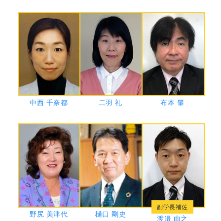
中西 千奈都
二羽 礼
布本 肇
副学長補佐
野尻 美津代
樋口 剛史
渡邉 由之