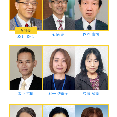
学科長
石鍋 浩
岡本 貴司
松井 欣也
木下 哲郎
紀平 佐保子
後藤 智恵