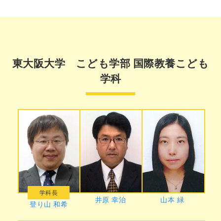
東大阪大学 こども学部 国際教養こども
学科
学科長
井原 幸治
山本 緑
登り山 和希