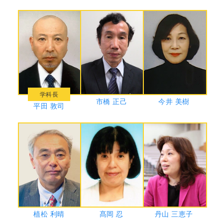
学科長
市橋 正己
今井 美樹
平田 敦司
植松 利晴
髙岡 忍
丹山 三恵子