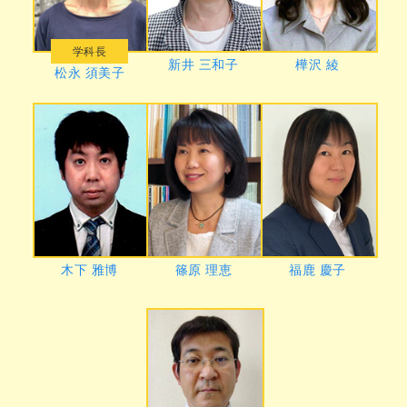
学科長
新井 三和子
樺沢 綾
松永 須美子
木下 雅博
篠原 理恵
福鹿 慶子