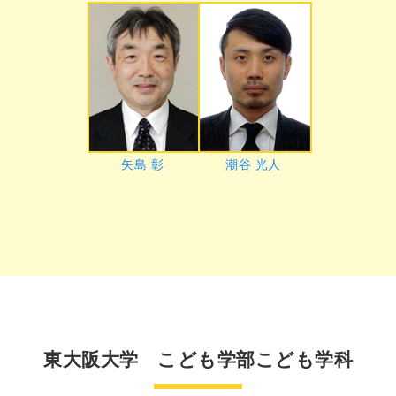
矢島 彰
潮谷 光人
東大阪大学 こども学部こども学科