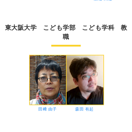
東大阪大学 こども学部 こども学科 教
職
田﨑 由子
森田 有起