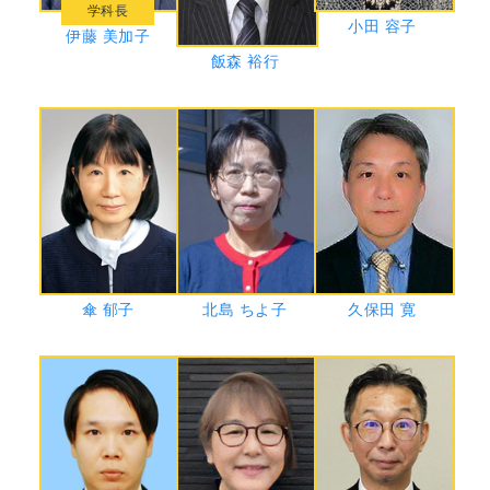
学科長
小田 容子
伊藤 美加子
飯森 裕行
傘 郁子
北島 ちよ子
久保田 寛