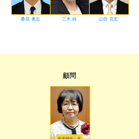
桑垣 勇志
三木 純
山田 克宏
顧問
学長補佐・名