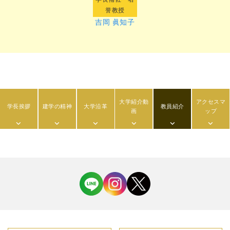
誉教授
吉岡 眞知子
大学紹介動
アクセスマ
学長挨拶
建学の精神
大学沿革
教員紹介
画
ップ