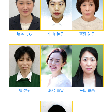
舘本 そら
中山 和子
西澤 祐子
畑 智子
深沢 由実
松田 依果