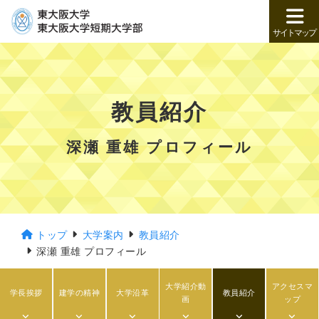
サイトマップ
教員紹介
深瀬 重雄 プロフィール
トップ
大学案内
教員紹介
深瀬 重雄 プロフィール
大学紹介動
アクセスマ
学長挨拶
建学の精神
大学沿革
教員紹介
画
ップ