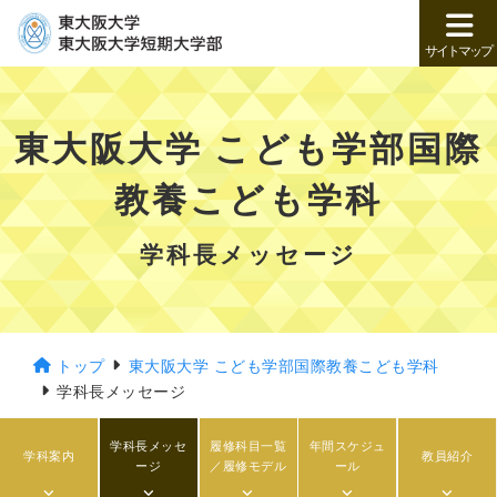
サイトマップ
東大阪大学 こども学部国際
教養こども学科
学科長メッセージ
トップ
東大阪大学 こども学部国際教養こども学科
学科長メッセージ
学科長メッセ
履修科目一覧
年間スケジュ
学科案内
教員紹介
ージ
／履修モデル
ール