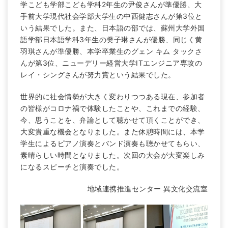
学こども学部こども学科2年生の尹俊さんが準優勝、大
手前大学現代社会学部大学生の中西健志さんが第3位と
いう結果でした。また、日本語の部では、蘇州大学外国
語学部日本語学科3年生の樊子琳さんが優勝、同じく黄
羽琪さんが準優勝、本学卒業生のグェン キム タックさ
んが第3位、ニューデリー経営大学ITエンジニア専攻の
レイ・シングさんが努力賞という結果でした。
世界的に社会情勢が大きく変わりつつある現在、参加者
の皆様がコロナ禍で体験したことや、これまでの経験、
今、思うことを、弁論として聴かせて頂くことができ、
大変貴重な機会となりました。また休憩時間には、本学
学生によるピアノ演奏とバンド演奏も聴かせてもらい、
素晴らしい時間となりました。次回の大会が大変楽しみ
になるスピーチと演奏でした。
地域連携推進センター 異文化交流室