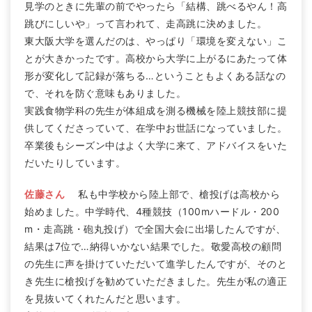
見学のときに先輩の前でやったら「結構、跳べるやん！高
跳びにしいや」って言われて、走高跳に決めました。
東大阪大学を選んだのは、やっぱり「環境を変えない」こ
とが大きかったです。高校から大学に上がるにあたって体
形が変化して記録が落ちる…ということもよくある話なの
で、それを防ぐ意味もありました。
実践食物学科の先生が体組成を測る機械を陸上競技部に提
供してくださっていて、在学中お世話になっていました。
卒業後もシーズン中はよく大学に来て、アドバイスをいた
だいたりしています。
佐藤さん
私も中学校から陸上部で、槍投げは高校から
始めました。中学時代、4種競技（100mハードル・200
m・走高跳・砲丸投げ）で全国大会に出場したんですが、
結果は7位で…納得いかない結果でした。敬愛高校の顧問
の先生に声を掛けていただいて進学したんですが、そのと
き先生に槍投げを勧めていただきました。先生が私の適正
を見抜いてくれたんだと思います。