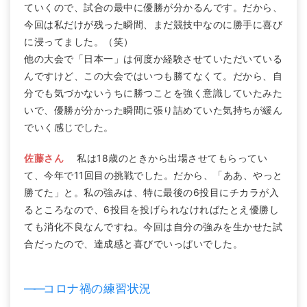
ていくので、試合の最中に優勝が分かるんです。だから、
今回は私だけが残った瞬間、まだ競技中なのに勝手に喜び
に浸ってました。（笑）
他の大会で「日本一」は何度か経験させていただいている
んですけど、この大会ではいつも勝てなくて。だから、自
分でも気づかないうちに勝つことを強く意識していたみた
いで、優勝が分かった瞬間に張り詰めていた気持ちが緩ん
でいく感じでした。
佐藤さん
私は18歳のときから出場させてもらってい
て、今年で11回目の挑戦でした。だから、「ああ、やっと
勝てた」と。私の強みは、特に最後の6投目にチカラが入
るところなので、6投目を投げられなければたとえ優勝し
ても消化不良なんですね。今回は自分の強みを生かせた試
合だったので、達成感と喜びでいっぱいでした。
――
コロナ禍の練習状況