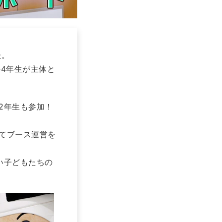
た。
4年生が主体と
2年生も参加！
てブース運営を
い子どもたちの