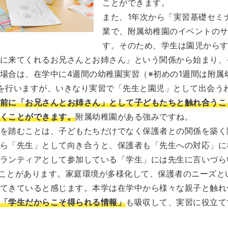
ことができます。
また、1年次から「実習基礎セミ
業で、附属幼稚園のイベントの
す。そのため、学生は園児から
に来てくれるお兄さんとお姉さん」という関係から始まり、
場合は、在学中に4週間の幼稚園実習（※初めの1週間は附属
を行いますが、いきなり実習で「先生と園児」として出会う
前に「お兄さんとお姉さん」として子どもたちと触れ合うこ
くことができます。
附属幼稚園がある強みですね。
を踏むことは、子どもたちだけでなく保護者との関係を築く
ら「先生」として向き合うと、保護者も「先生への対応」に
ランティアとして参加している「学生」には先生に言いづら
ことがあります。家庭環境が多様化して、保護者のニーズと
てきていると感じます。本学は在学中から様々な親子と触れ
「学生だからこそ得られる情報」
も吸収して、実習に役立て