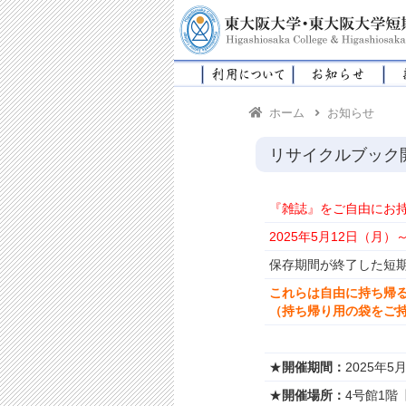
ホーム
お知らせ
リサイクルブック
『雑誌』をご自由にお
2025年5月12日（月）
保存期間が終了した短期
これらは自由に持ち帰
（持ち帰り用の袋をご
★
開催期間：
2025年
★
開催場所：
4号館1階